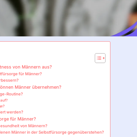
Fitness von Männern aus?
stfürsorge für Männer?
erbessern?
n können Männer übernehmen?
rge-Routine?
 auf?
ge?
iert werden?
sorge für Männer?
 Gesundheit von Männern?
 denen Männer in der Selbstfürsorge gegenüberstehen?