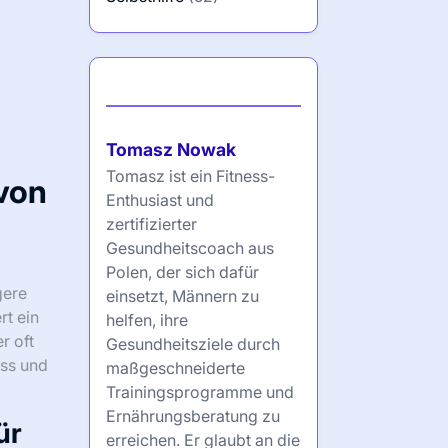
Autor
Tomasz Nowak
Tomasz ist ein Fitness-
 von
Enthusiast und
zertifizierter
Gesundheitscoach aus
Polen, der sich dafür
gere
einsetzt, Männern zu
rt ein
helfen, ihre
r oft
Gesundheitsziele durch
ess und
maßgeschneiderte
Trainingsprogramme und
Ernährungsberatung zu
ür
erreichen. Er glaubt an die