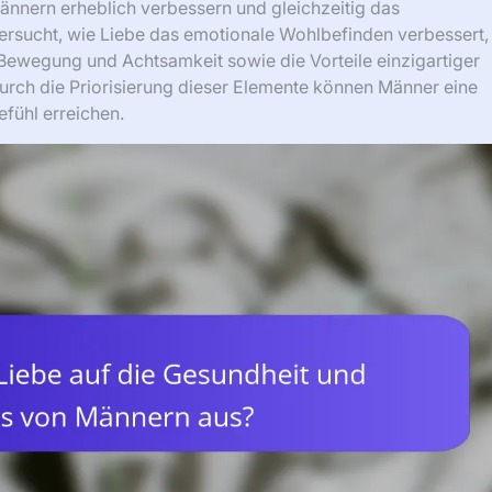
ännern erheblich verbessern und gleichzeitig das
tersucht, wie Liebe das emotionale Wohlbefinden verbessert,
Bewegung und Achtsamkeit sowie die Vorteile einzigartiger
rch die Priorisierung dieser Elemente können Männer eine
fühl erreichen.