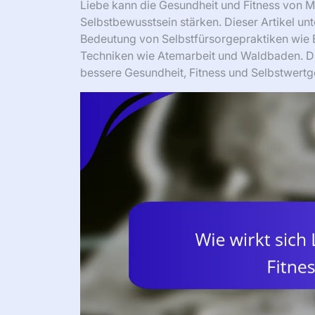
Liebe kann die Gesundheit und Fitness von M
Selbstbewusstsein stärken. Dieser Artikel un
Bedeutung von Selbstfürsorgepraktiken wie 
Techniken wie Atemarbeit und Waldbaden. Du
bessere Gesundheit, Fitness und Selbstwertge