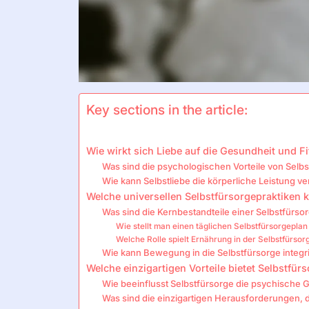
Key sections in the article:
Wie wirkt sich Liebe auf die Gesundheit und 
Was sind die psychologischen Vorteile von Selb
Wie kann Selbstliebe die körperliche Leistung v
Welche universellen Selbstfürsorgepraktike
Was sind die Kernbestandteile einer Selbstfürso
Wie stellt man einen täglichen Selbstfürsorgeplan
Welche Rolle spielt Ernährung in der Selbstfürsor
Wie kann Bewegung in die Selbstfürsorge integr
Welche einzigartigen Vorteile bietet Selbstfür
Wie beeinflusst Selbstfürsorge die psychische
Was sind die einzigartigen Herausforderungen,