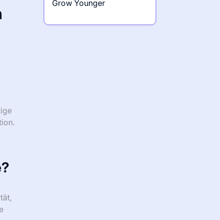
Grow Younger
n
tige
tion.
e?
tät,
e