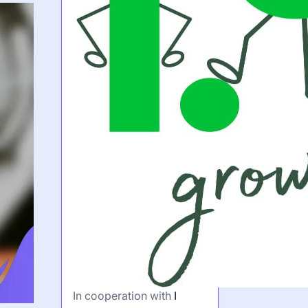
In cooperation with
I