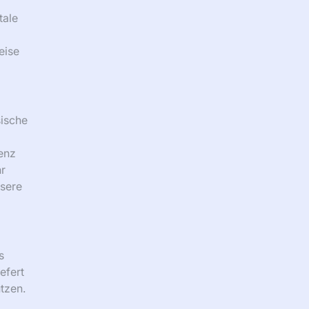
tale
eise
sische
tenz
hr
ssere
s
efert
ützen.