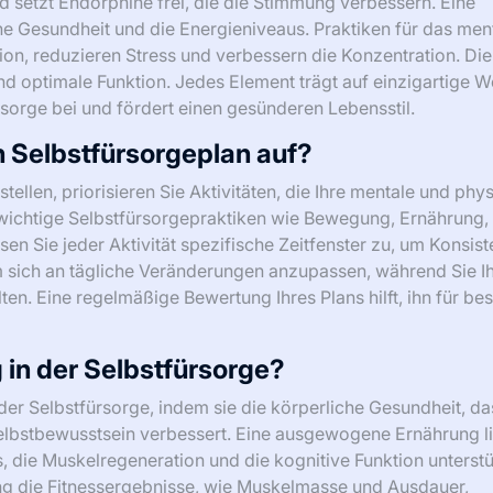
d setzt Endorphine frei, die die Stimmung verbessern. Eine
ne Gesundheit und die Energieniveaus. Praktiken für das men
on, reduzieren Stress und verbessern die Konzentration. Die
und optimale Funktion. Jedes Element trägt auf einzigartige W
sorge bei und fördert einen gesünderen Lebensstil.
n Selbstfürsorgeplan auf?
ellen, priorisieren Sie Aktivitäten, die Ihre mentale und phy
 wichtige Selbstfürsorgepraktiken wie Bewegung, Ernährung,
sen Sie jeder Aktivität spezifische Zeitfenster zu, um Konsis
, um sich an tägliche Veränderungen anzupassen, während Sie I
en. Eine regelmäßige Bewertung Ihres Plans hilft, ihn für be
 in der Selbstfürsorge?
 der Selbstfürsorge, indem sie die körperliche Gesundheit, da
lbstbewusstsein verbessert. Eine ausgewogene Ernährung li
s, die Muskelregeneration und die kognitive Funktion unterst
g die Fitnessergebnisse, wie Muskelmasse und Ausdauer,