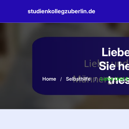
studienkollegzuberlin.de
Skip
to
content
Liebe
Sie h
tne
Home
/
Selbsthilfe
/
Liebe Und S