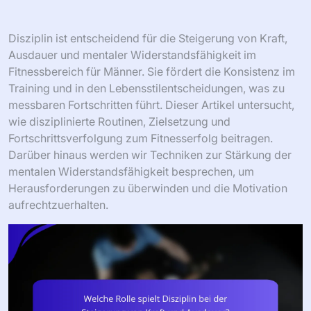
Disziplin ist entscheidend für die Steigerung von Kraft,
Ausdauer und mentaler Widerstandsfähigkeit im
Fitnessbereich für Männer. Sie fördert die Konsistenz im
Training und in den Lebensstilentscheidungen, was zu
messbaren Fortschritten führt. Dieser Artikel untersucht,
wie disziplinierte Routinen, Zielsetzung und
Fortschrittsverfolgung zum Fitnesserfolg beitragen.
Darüber hinaus werden wir Techniken zur Stärkung der
mentalen Widerstandsfähigkeit besprechen, um
Herausforderungen zu überwinden und die Motivation
aufrechtzuerhalten.