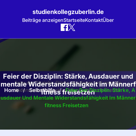
studienkollegzuberlin.de
Beiträge anzeigen
Startseite
Kontakt
Über
Skip
to
content
Feier der Disziplin: Stärke, Ausdauer und
mentale Widerstandsfähigkeit im Männerf
Home
/
Selbsthilfe
/
Feier Der Disziplin: Stärke, A
itness freisetzen
Usdauer Und Mentale Widerstandsfähigkeit Im Männer
Fitness Freisetzen