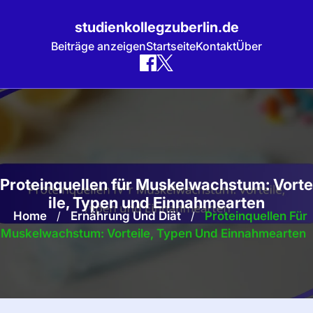
studienkollegzuberlin.de
Beiträge anzeigen
Startseite
Kontakt
Über
Skip
to
content
Proteinquellen für Muskelwachstum: Vorte
ile, Typen und Einnahmearten
Home
/
Ernährung Und Diät
/
Proteinquellen Für
Muskelwachstum: Vorteile, Typen Und Einnahmearten