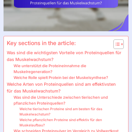
Key sections in the article:
Was sind die wichtigsten Vorteile von Proteinquellen für
das Muskelwachstum?
Wie unterstützt die Proteineinnahme die
Muskelregeneration?
Welche Rolle spielt Protein bei der Muskelsynthese?
Welche Arten von Proteinquellen sind am effektivsten
für das Muskelwachstum?
Was sind die Unterschiede zwischen tierischen und
pflanzlichen Proteinquellen?
Welche tierischen Proteine sind am besten für das
Muskelwachstum?
Welche pflanzlichen Proteine sind effektiv für den
Muskelaufbau?
Wie schneiden Proteinpulver im Vergleich zu Vollwertkost