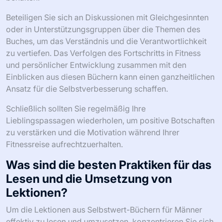
Wie können Selbstwert-Bücher
effektiv in den Alltag integriert
werden?
Die Integration von Selbstwert-Büchern in den Alltag
kann das Selbstvertrauen und die Resilienz von Männern
erheblich steigern. Beginnen Sie damit, täglich eine feste
Lesezeit einzuplanen, beispielsweise morgens oder vor
dem Schlafengehen, um zentrale Konzepte zu
verinnerlichen.
Integrieren Sie praktische Übungen aus den Büchern in
Ihr tägliches Leben, wie Affirmationen oder Journaling
über persönliches Wachstum. Verwenden Sie
Erinnerungen oder Notizen, um die gelernten Lektionen
zu verstärken und die Einblicke im Gedächtnis zu
behalten.
Beteiligen Sie sich an Diskussionen mit Gleichgesinnten