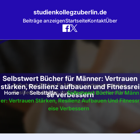
studienkollegzuberlin.de
Beiträge anzeigen
Startseite
Kontakt
Über
Skip
to
content
Selbstwert Bücher für Männer: Vertrauen
stärken, Resilienz aufbauen und Fitnessrei
Home
/
Selbsthilfe
/
Selbstwert Bücher Für Männ
se verbessern
Er: Vertrauen Stärken, Resilienz Aufbauen Und Fitnessr
Eise Verbessern