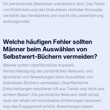
zusammenzufassen, um das Verständnis zu verstärken.
Identifizieren Sie umsetzbare Einblicke, die
Selbstvertrauen und Resilienz stärken. Erstellen Sie einen
persönlichen Aktionsplan, der diese Einblicke in Ihre
Fitnessreise integriert. Überprüfen und reflektieren Sie
regelmäßig über diese Lektionen, um kontinuierliches
Wachstum und Anpassung sicherzustellen.
Wie können Verantwortungspartner
das Leseerlebnis verbessern?
Verantwortungspartner können das Leseerlebnis
erheblich verbessern, indem sie Motivation und
Unterstützung bieten. Sie fördern konsistente
Lesegewohnheiten und vertiefen das Engagement mit
Selbstwert-Büchern für Männer. Diese Zusammenarbeit
kann das Selbstvertrauen und die Resilienz stärken, die
für persönliches Wachstum unerlässlich sind. Das Teilen
von Einblicken und das Diskutieren zentraler Konzepte