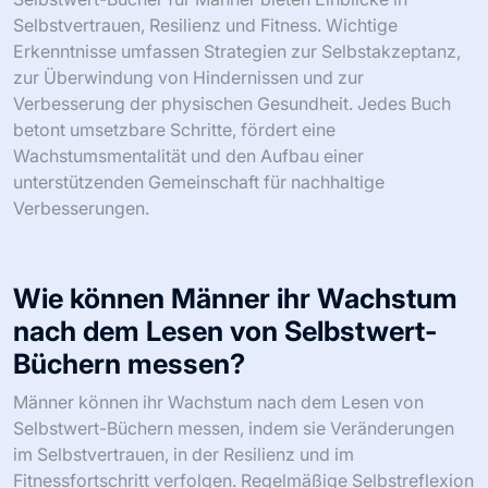
Lektüren, die Selbstvertrauen und Resilienz stärken.
Empfohlene Titel sind “Die subtile Kunst, sich nicht zu
kümmern” von Mark Manson, “Der Mensch auf der
Suche nach Sinn” von Viktor Frankl, “Wild at Heart” von
John Eldredge und “Kein netter Kerl mehr” von Robert A.
Glover. Diese Bücher bieten Einblicke in Selbstwert,
persönliches Wachstum und die Bewältigung von
Herausforderungen. Jeder Titel spricht auf einzigartige
Weise die psychologischen Bedürfnisse von Männern an
und hilft, ein stärkeres Selbstbewusstsein aufzubauen.
Wie können diese Bücher speziell
Selbstvertrauen und Resilienz
steigern?
Selbstwert-Bücher für Männer können Selbstvertrauen
und Resilienz erheblich steigern, indem sie praktische
Strategien und Einblicke bieten. Diese Bücher betonen
oft die Selbstakzeptanz und helfen den Lesern, ihren
inhärenten Wert zu erkennen, was das Selbstvertrauen