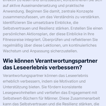
oder in Unterstützungsgruppen über die Themen des
Buches, um das Verständnis und die Verantwortlichkeit
zu vertiefen. Das Verfolgen des Fortschritts in Fitness
und persönlicher Entwicklung zusammen mit den
Einblicken aus diesen Büchern kann einen ganzheitlichen
Ansatz für die Selbstverbesserung schaffen.
Schließlich sollten Sie regelmäßig Ihre
Lieblingspassagen wiederholen, um positive Botschaften
zu verstärken und die Motivation während Ihrer
Fitnessreise aufrechtzuerhalten.
Was sind die besten Praktiken für das
Lesen und die Umsetzung von
Lektionen?
Um die Lektionen aus Selbstwert-Büchern für Männer
effektiv zu lesen und umzusetzen, konzentrieren Sie sich
auf aktive Auseinandersetzung und praktische
Anwendung. Beginnen Sie damit, zentrale Konzepte