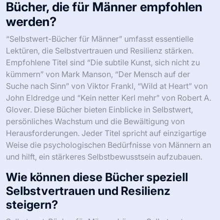
Fitnessreise verbessern. Berücksichtigen Sie
Bewertungen und Empfehlungen, die transformative
Geschichten oder praktische Anwendungen
hervorheben. Konzentrieren Sie sich auf Titel, die
nachvollziehbare Einblicke und umsetzbare Strategien
bieten, da diese oft eine tiefere Verbindung schaffen.
Was sollte bei der Bewertung der
Glaubwürdigkeit von Autoren
berücksichtigt werden?
Bewerten Sie die Glaubwürdigkeit von Autoren, indem
Sie ihre Qualifikationen, Erfahrungen und Anerkennung
durch Fachkollegen berücksichtigen. Achten Sie auf
relevante Bildungsabschlüsse, veröffentlichte Werke und
Empfehlungen von glaubwürdigen Persönlichkeiten.
Einzigartige Merkmale sind ihre persönlichen
Erfahrungen in Bezug auf Selbstwert, Selbstvertrauen
und Resilienz, die die Relevanz ihrer Einblicke erhöhen