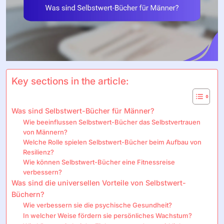
Key sections in the article:
Was sind Selbstwert-Bücher für Männer?
Wie beeinflussen Selbstwert-Bücher das Selbstvertrauen
von Männern?
Welche Rolle spielen Selbstwert-Bücher beim Aufbau von
Resilienz?
Wie können Selbstwert-Bücher eine Fitnessreise
verbessern?
Was sind die universellen Vorteile von Selbstwert-
Büchern?
Wie verbessern sie die psychische Gesundheit?
In welcher Weise fördern sie persönliches Wachstum?