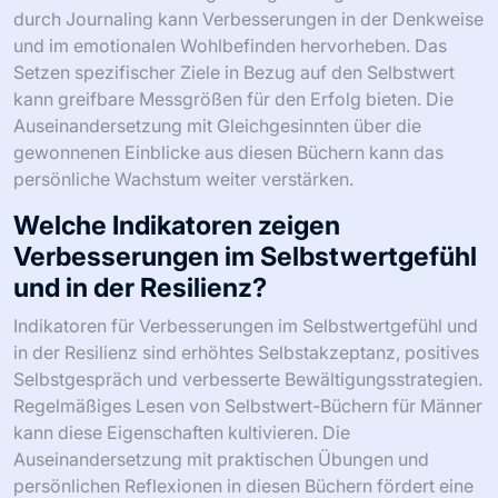
fördert. Darüber hinaus bieten sie Werkzeuge zur
Überwindung von Herausforderungen und stärken die
Resilienz in schwierigen Zeiten. Viele enthalten Übungen,
die mentale Stärke fördern und Männer anleiten,
Unbehagen als Teil des Wachstums zu akzeptieren.
Infolgedessen ermächtigen diese Ressourcen die Leser,
ihre Fitnessreisen mit einer stärkeren Denkweise zu
verfolgen, was letztendlich zu einem verbesserten
Selbstwertgefühl und Durchhaltevermögen führt.
Was sind die wichtigsten
Erkenntnisse aus jedem dieser
Bücher?
Selbstwert-Bücher für Männer bieten Einblicke in
Selbstvertrauen, Resilienz und Fitness. Wichtige
Erkenntnisse umfassen Strategien zur Selbstakzeptanz,
zur Überwindung von Hindernissen und zur
Verbesserung der physischen Gesundheit. Jedes Buch