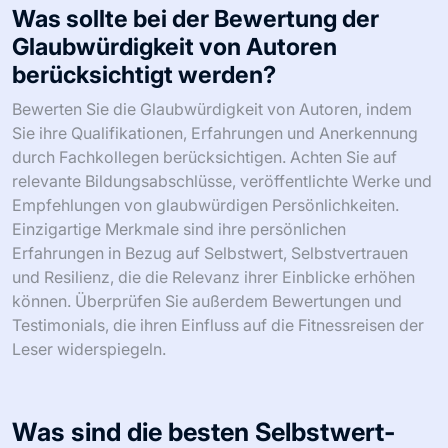
Ignorieren von Bewertungen beim Auswählen von
Selbstwert-Büchern vermeiden. Oberflächliche
Entscheidungen resultieren oft aus Trends und nicht aus
echtem Bedarf. Die persönliche Relevanz stellt sicher,
dass der Inhalt mit individuellen Erfahrungen resoniert,
was das Engagement erhöht. Bewertungen bieten
Einblicke in die Wirksamkeit und helfen, informierte
Entscheidungen zu treffen. Die Priorisierung dieser
Faktoren fördert eine wirkungsvollere Leseerfahrung und
steigert letztendlich Selbstvertrauen und Resilienz.
Wie kann man Bücher identifizieren,
die wirklich resonieren?
Um Bücher zu identifizieren, die wirklich resonieren,
suchen Sie nach solchen, die mit persönlichen
Erfahrungen und Bestrebungen übereinstimmen. Achten
Sie auf Selbstwert-Bücher für Männer, die das
Selbstvertrauen stärken, Resilienz aufbauen und die