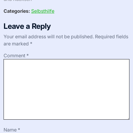
Auseinandersetzung mit Gleichgesinnten über die
gewonnenen Einblicke aus diesen Büchern kann das
persönliche Wachstum weiter verstärken.
Welche Indikatoren zeigen
Verbesserungen im Selbstwertgefühl
und in der Resilienz?
Indikatoren für Verbesserungen im Selbstwertgefühl und
in der Resilienz sind erhöhtes Selbstakzeptanz, positives
Selbstgespräch und verbesserte Bewältigungsstrategien.
Regelmäßiges Lesen von Selbstwert-Büchern für Männer
kann diese Eigenschaften kultivieren. Die
Auseinandersetzung mit praktischen Übungen und
persönlichen Reflexionen in diesen Büchern fördert eine
Wachstumsmentalität, die zu größerem Selbstvertrauen
und Resilienz führt. Der Fortschritt durch Journaling oder
Selbstbewertungen zu verfolgen, hebt auch Fortschritte
in diesen Bereichen hervor.