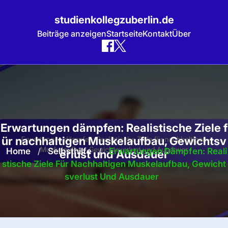
studienkollegzuberlin.de
Beiträge anzeigen
Startseite
Kontakt
Über
Skip
to
content
Erwartungen dämpfen: Realistische Ziele f
ür nachhaltigen Muskelaufbau, Gewichtsv
Home
/
Selbsthilfe
/
Erwartungen Dämpfen: Reali
erlust und Ausdauer
Stische Ziele Für Nachhaltigen Muskelaufbau, Gewicht
Sverlust Und Ausdauer