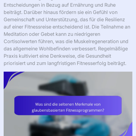
Entscheidungen in Bezug auf Ernährung und Ruhe
beiträgt. Darüber hinaus fördern sie ein Gefühl von
Gemeinschaft und Unterstützung, das für die Resilienz
auf einer Fitnessreise entscheidend ist. Die Teilnahme an
Meditation oder Gebet kann zu niedrigeren
Cortisolwerten führen, was die Muskelregeneration und
das allgemeine Wohlbefinden verbessert. Regelmäßige
Praxis kultiviert eine Denkweise, die Gesundheit
priorisiert und zum langfristigen Fitnesserfolg beiträgt.