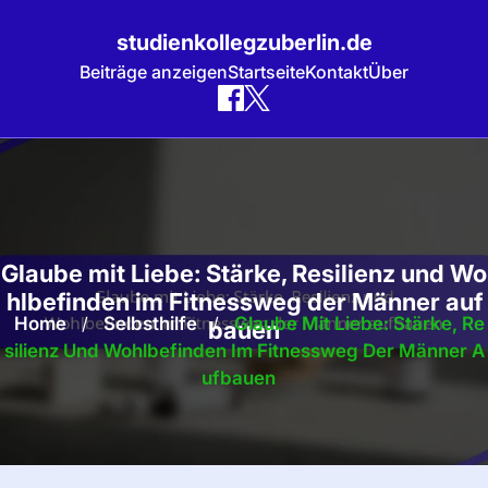
studienkollegzuberlin.de
Beiträge anzeigen
Startseite
Kontakt
Über
Skip
to
content
Glaube mit Liebe: Stärke, Resilienz und Wo
hlbefinden im Fitnessweg der Männer auf
Home
/
Selbsthilfe
/
Glaube Mit Liebe: Stärke, Re
bauen
Silienz Und Wohlbefinden Im Fitnessweg Der Männer A
Ufbauen