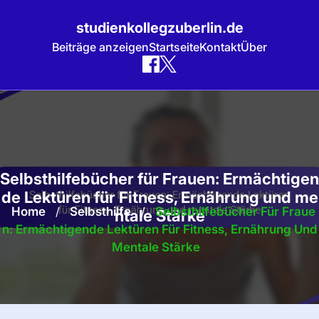
studienkollegzuberlin.de
Beiträge anzeigen
Startseite
Kontakt
Über
Skip
to
content
Selbsthilfebücher für Frauen: Ermächtigen
de Lektüren für Fitness, Ernährung und me
Home
/
Selbsthilfe
/
Selbsthilfebücher Für Fraue
ntale Stärke
N: Ermächtigende Lektüren Für Fitness, Ernährung Und
Mentale Stärke