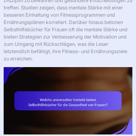
Disziplin zu bewahren und gesündere Entscheidungen zu
treffen. Studien zeigen, dass mentale Stärke mit einer
besseren Einhaltung von Fitnessprogrammen und
Ernährungsplänen korreliert. Darüber hinaus betonen
Selbsthilfebücher für Frauen oft die mentale Stärke und
bieten Strategien zur Verbesserung der Motivation und
zum Umgang mit Rückschlägen, was die Leser
letztendlich befähigt, ihre Fitness- und Ernährungsziele
zu erreichen.