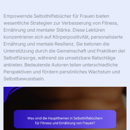
Empowernde Selbsthilfebücher für Frauen bieten
wesentliche Strategien zur Verbesserung von Fitness,
Ernährung und mentaler Stärke. Diese Lektüren
konzentrieren sich auf Körperpositivität, personalisierte
Ernährung und mentale Resilienz. Sie betonen die
Unterstützung durch die Gemeinschaft und Praktiken der
Selbstfürsorge, während sie umsetzbare Ratschläge
anbieten. Bedeutende Autoren teilen unterschiedliche
Perspektiven und fördern persönliches Wachstum und
Selbstbewusstsein.